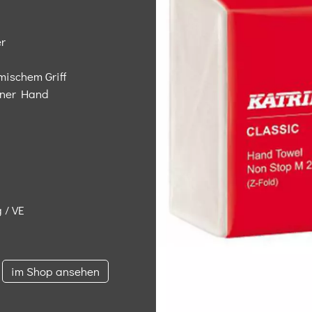
r​
mischem Griff
einer Hand
/ VE​
im Shop ansehen