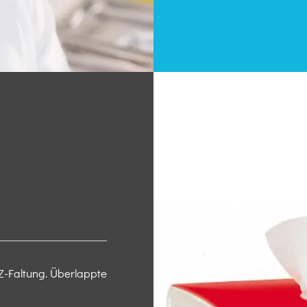
 Z-Faltung. Überlappte