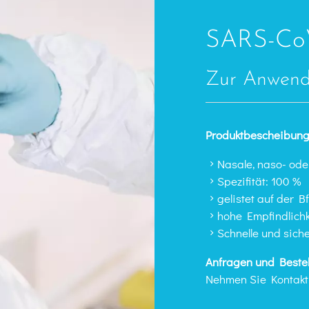
SARS-CoV-
Zur Anwendu
Produktbescheibung
Nasale, naso- ode
Spezifität: 100 %​
gelistet auf der B
hohe Empfindlichke
Schnelle und siche
Anfragen und Bestel
Nehmen Sie Kontakt 