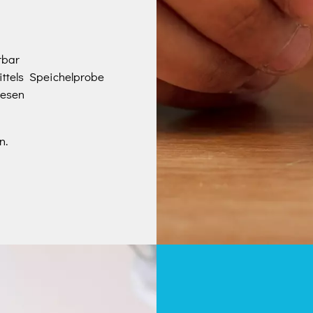
rbar
ittels Speichelprobe
iesen
n.