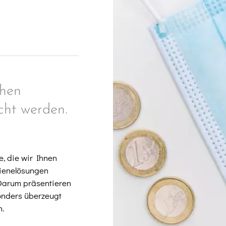
ohen
cht werden.
, die wir Ihnen
gienelösungen
 Darum präsentieren
sonders überzeugt
n.